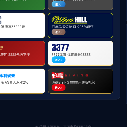
关于做好
20
2
5
年
国家励
省优秀贫困大学生奖学金评
2025年各项奖学金评审工作，根据《英国上市
9号
），现就做好我院
2025年国家励志奖学金及
：
025年奖学金评选办法相关情况说明
评选对象：
学院认定为
2025-2026学年的2023
成绩计算方法：
202
4
-202
5
学年奖学金评审，
20