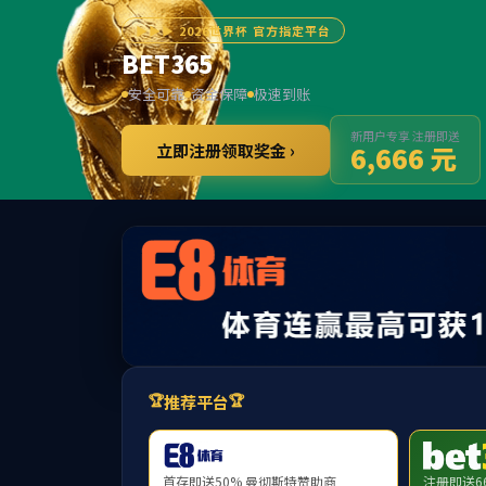
******
首页
部门简介
通知公
英国正版365官方网站
关于做好2025年国
英国正版365官方
网站