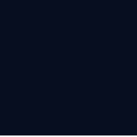
2.上报
3
.以上
微信公众号
扫一扫关注我们