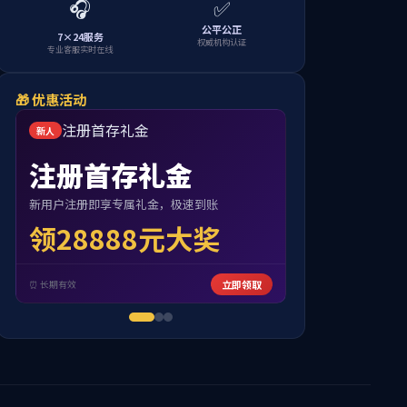
志
奖学金和
审工作的
通知
公司365学生奖学金评定办法》（海健院
省优秀贫困大学生奖学金评审工作的有关事
级和2024级家庭经济困难学生
23级学生按照学生2024-2025学年期末考试